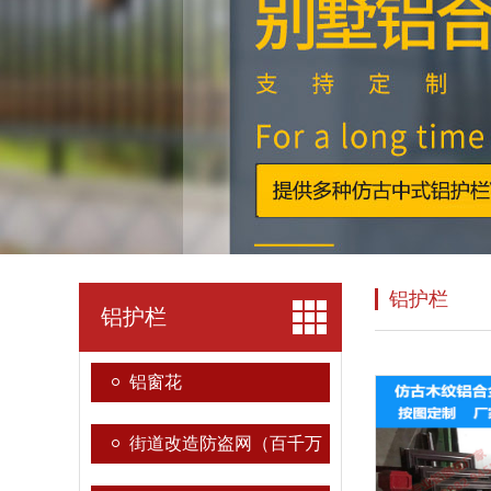
铝护栏
铝护栏
铝窗花
街道改造防盗网（百千万
工程）