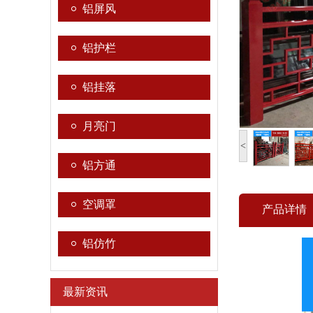
铝屏风
铝护栏
铝挂落
月亮门
<
铝方通
空调罩
产品详情
铝仿竹
最新资讯