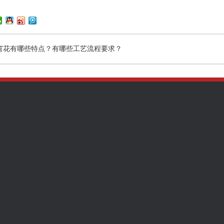
窗花有哪些特点？有哪些工艺流程要求？
案例展示
全国咨询热线
134-2882-9
工程案例